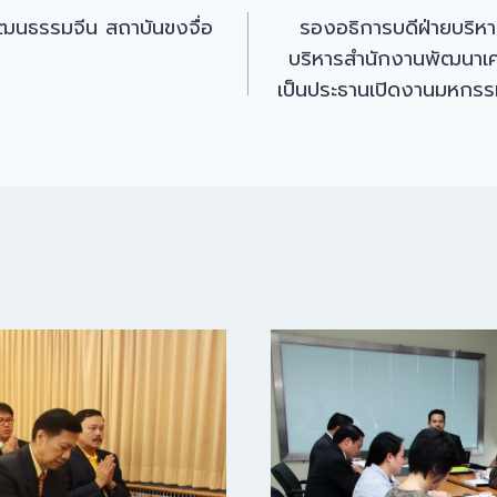
ะวัฒนธรรมจีน สถาบันขงจื่อ
รองอธิการบดีฝ่ายบริ
บริหารสำนักงานพัฒนาเ
เป็นประธานเปิดงานมหกร