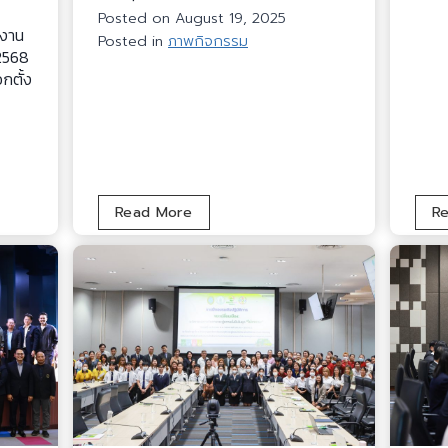
Posted on
August 19, 2025
กงาน
Posted in
ภาพกิจกรรม
/2568
กตั้ง
ก
Read More
R
า
ร
อ
บ
ร
ม
เ
ชิ
ง
ป