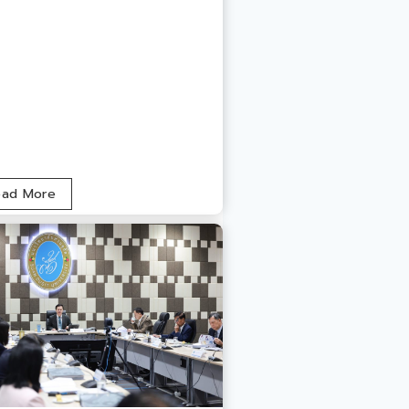
ม
ead More
.
ส
ว
น
ดุ
สิ
ต
ต้
อ
น