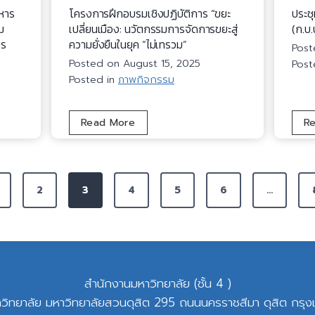
ฏิ
ิหาร
โครงการฝึกอบรมเชิงปฏิบัติการ “ขยะ
ประช
บั
ม
เปลี่ยนเมือง: นวัตกรรมการจัดการขยะสู่
(ก.บ.
ติ
าร
ความยั่งยืนในยุค “ไม่เทรวม”
Pos
ก
Posted on
August 15, 2025
Post
า
Posted in
ภาพกิจกรรม
ร
ห
โ
Read More
R
ลั
ค
ก
ร
สู
ง
ต
ก
ร
2
3
4
5
6
…
า
“
ร
ก
ฝึ
า
ก
ร
อ
บ
สำนักงานมหาวิทยาลัย (ชั้น 4 )
บ
ริ
ร
วิทยาลัย มหาวิทยาลัยสวนดุสิต 295 ถนนนครราชสีมา ดุสิต กร
ห