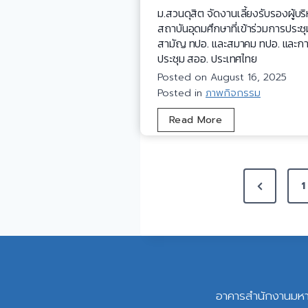
ก
ม.สวนดุสิต จัดงานเลี้ยงรับรองผู้บร
ร
สถาบันอุดมศึกษาที่เข้าร่วมการประชุ
ร
สามัญ ทปอ. และสมาคม ทปอ. และก
ประชุม สออ. ประเทศไทย
ม
ก
Posted on
August 16, 2025
า
Posted in
ภาพกิจกรรม
ร
ม
Read More
เ
.
ลื
ส
อ
ว
ก
P
น
ตั้
P
1
ดุ
o
ง
r
สิ
ก
e
s
ต
ร
จั
ร
v
t
ด
ม
i
ง
ก
s
o
า
อาคารสำนักงานมหา
า