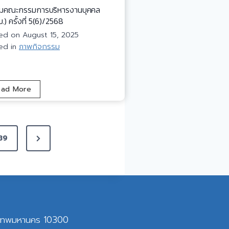
รั
ุมคณะกรรมการบริหารงานบุคคล
บ
บ.) ครั้งที่ 5(6)/2568
รั
ted on
August 15, 2025
ฐ
ed in
ภาพกิจกรรม
ม
น
ต
ป
ead More
รี
ร
อ
ะ
ว
ชุ
.
ม
แ
N
89
ค
ล
e
ณ
ะ
x
ะ
ผู้
ก
บ
t
ร
ริ
P
ร
ห
a
ม
ุงเทพมหานคร 10300
า