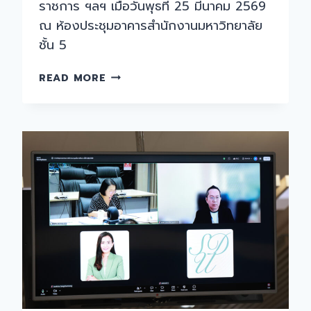
ราชการ ฯลฯ เมื่อวันพุธที่ 25 มีนาคม 2569
ณ ห้องประชุมอาคารสำนักงานมหาวิทยาลัย
ชั้น 5
การ
READ MORE
ประชุม
รอง
อธิการบดี
มหาวิทยาลัย
สวนดุสิต
ครั้ง
ที่
5(25)/2569