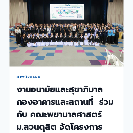
เคลื่อน
การ
ดำเนิน
งาน
เครือ
ข่าย
การ
วิจัย
SDU
RESEARCH
CLUB
ครั้ง
ภาพกิจกรรม
ที่
งานอนามัยและสุขาภิบาล
1(2)/2569
กองอาคารและสถานที่ ร่วม
กับ คณะพยาบาลศาสตร์
ม.สวนดุสิต จัดโครงการ