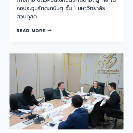
หอประชุมรักตะกนิษฐ ชั้น 1 มหาวิทยาลัย
สวนดุสิต
งาน
READ MORE
อนามัย
และ
สุขาภิบาล
กอง
อาคาร
และ
สถาน
ที่
ร่วม
กับ
คณะ
พยาบาล
ศาสตร์
ม.สวนดุสิต
จัด