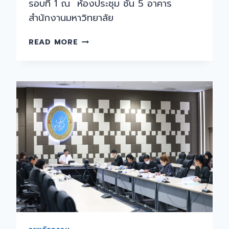
รอบที่ 1 ณ ห้องประชุม ชั้น 5 อาคาร
สำนักงานมหาวิทยาลัย
การ
READ MORE
ประชุม
คณะ
กรรมการ
กลั่น
กรอง
ผล
การ
ประเมิน
ผล
การ
ปฏิบัติ
ราชการ
ของ
ข้าราชการ
พลเรือน
ใน