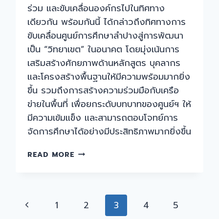
ร่วม และขับเคลื่อนองค์กรไปในทิศทาง
เดียวกัน พร้อมกันนี้ ได้กล่าวถึงทิศทางการ
ขับเคลื่อนศูนย์การศึกษาลำปางสู่การพัฒนา
เป็น “วิทยาเขต” ในอนาคต โดยมุ่งเน้นการ
เสริมสร้างศักยภาพด้านหลักสูตร บุคลากร
และโครงสร้างพื้นฐานให้มีความพร้อมมากยิ่ง
ขึ้น รวมถึงการสร้างความร่วมมือกับเครือ
ข่ายในพื้นที่ เพื่อยกระดับบทบาทของศูนย์ฯ ให้
มีความเข้มแข็ง และสามารถตอบโจทย์การ
จัดการศึกษาได้อย่างมีประสิทธิภาพมากยิ่งขึ้น
อธิการบดี
READ MORE
มหาวิทยาลัย
สวนดุสิต
เดิน
ทาง
Page
Previous
1
2
3
4
5
ตรวจ