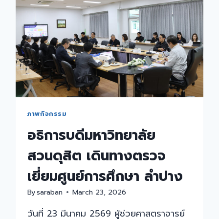
การ
จัด
กิจกรรม
สร้าง
ราย
ได้
ของ
มหาวิทยาลัย
และ
คณะ
ภาพกิจกรรม
อนุกรรมการ
อธิการบดีมหาวิทยาลัย
ด้าน
การ
สวนดุสิต เดินทางตรวจ
สนับสนุน
ทุน
เยี่ยมศูนย์การศึกษา ลำปาง
การ
ศึกษา
By
saraban
March 23, 2026
ของ
วันที่ 23 มีนาคม 2569 ผู้ช่วยศาสตราจารย์
คณะ