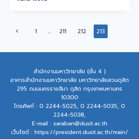
ประชุม
บุคลากร
มหาวิทยาลัย
สวนดุสิต
Page
Previous
1
…
211
212
213
(สาย
navigation
วิชาการ)
Page
“อยู่
อย่างไร
ใน
สวนดุสิต
สำนักงานมหาวิทยาลัย (ชั้น 4 )
5.0”
อาคารสำนักงานมหาวิทยาลัย มหาวิทยาลัยสวนดุสิต
295 ถนนนครราชสีมา ดุสิต กรุงเทพมหานคร
10300
โทรศัพท์ : 0 2244-5025, 0 2244-5035, 0
2244-5038,
E-mail : saraban@dusit.ac.th
เว็บไซต์ : https://president.dusit.ac.th/main/