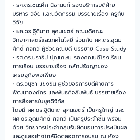
• รศ.ดร.ชนะศึก นิชานนท์ รองอธิการบดีฝ่าย
บริหาร วิจัย และนวัตกรรม บรรยายเรื่อง ครูกับ
วิจัย
• ผศ.ดร.ฐิตินาถ สุคนเขตร์ คณบดีคณะ
วิทยาศาสตร์และเทคโนโลยี ร่วมกับ ผศ.ดร.อุดม
ศักดิ์ กิจทวี ผู้ช่วยคณบดี บรรยาย Case Study
• รศ.ดร.นราธิป ปุณเกษม รองคณบดีโรงเรียน
การเรือน บรรยายเรื่อง หลักปรัชญาของ
เศรษฐกิจพอเพียง
• ดร.อนุชา แข่งขัน ผู้ช่วยอธิการบดีฝ่ายการ
พัฒนาองค์กร และพันธกิจสัมพันธ์ บรรยายเรื่อง
การสื่อสารในยุคดิจิทัล
โดยมี ผศ.ดร.ฐิตินาถ สุคนเขตร์ เป็นครูใหญ่ และ
ผศ.ดร.อุดมศักดิ์ กิจทวี เป็นครูประจำชั้น พร้อม
ด้วย วิทยากรประจำกลุ่มรับผิดชอบการประเมินผล
และดูแลอย่างใกล้ชิดตลอดการอบรม ณ ห้อง