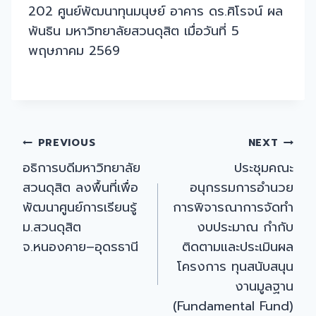
202 ศูนย์พัฒนาทุนมนุษย์ อาคาร ดร.ศิโรจน์ ผล
พันธิน มหาวิทยาลัยสวนดุสิต เมื่อวันที่ 5
พฤษภาคม 2569
Post
PREVIOUS
NEXT
อธิการบดีมหาวิทยาลัย
ประชุมคณะ
navigation
สวนดุสิต ลงพื้นที่เพื่อ
อนุกรรมการอำนวย
พัฒนาศูนย์การเรียนรู้
การพิจารณาการจัดทำ
ม.สวนดุสิต
งบประมาณ กำกับ
จ.หนองคาย–อุดรธานี
ติดตามและประเมินผล
โครงการ ทุนสนับสนุน
งานมูลฐาน
(Fundamental Fund)