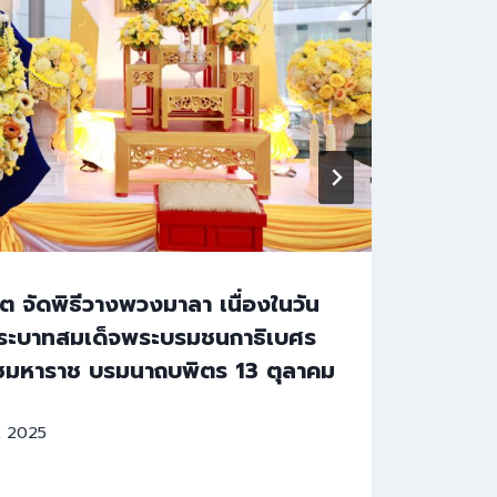
ต จัดพิธีวางพวงมาลา เนื่องในวัน
การป
ระบาทสมเด็จพระบรมชนกาธิเบศร
6(2
ชมหาราช บรมนาถบพิตร 13 ตุลาคม
By
sa
, 2025