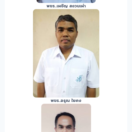
พขร.
.เผชิญ สงวนเผ่า
พขร.
.อรุณ ใยคง