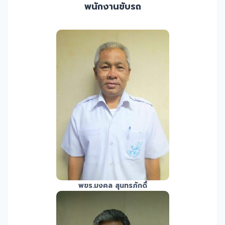
พนักงานขับรถ
พขร.มงคล สุนทรภักดิ์