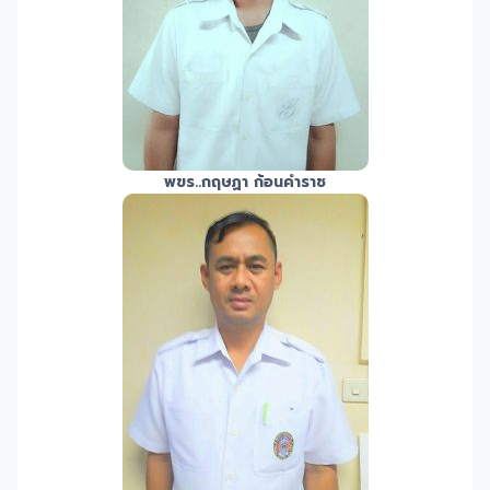
พขร.
.กฤษฏา ก้อนคำราช