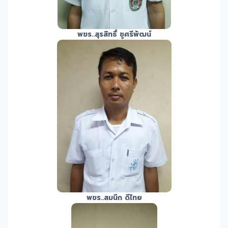
พขร.
.สุรสิทธิ์ ชูศรีพัฒน์
พขร.
.สมนึก ดีไทย