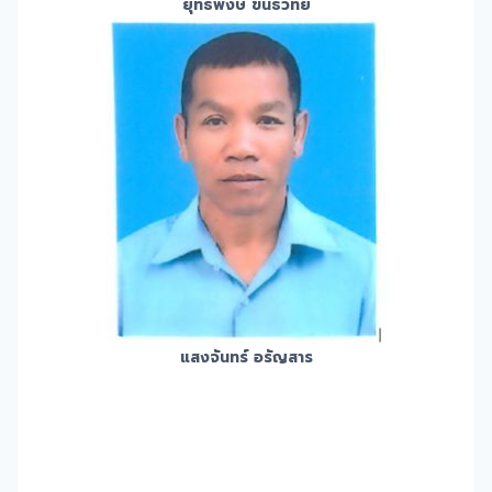
ยุทธพงษ์ ขันธวิทย์
แสงจันทร์ อรัญสาร