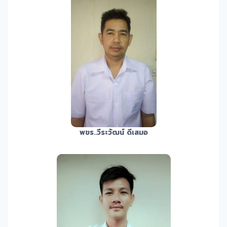
พขร.
.วีระวัฒน์ ดีเสมอ