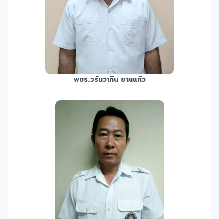
พขร.
.วรันวาทิน ยานแก้ว