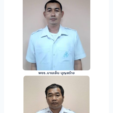
พขร.
.บานเย็น บุญสร้าง