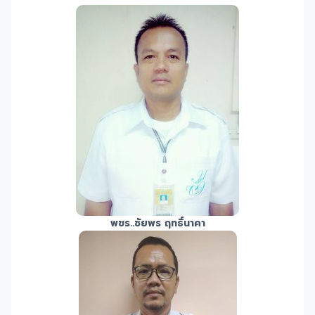
พขร.
.ชัยพร ฤทธิ์นาคา