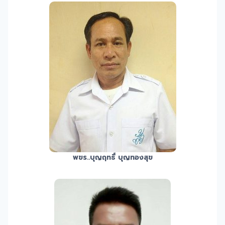
พขร.
.บุญฤทธิ์ บุญทองสุข