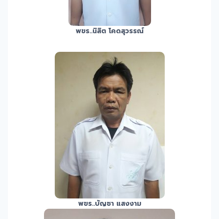
พขร.
.นิสิต โคดสุวรรณ์
พขร.
.บัญชา แสงงาม