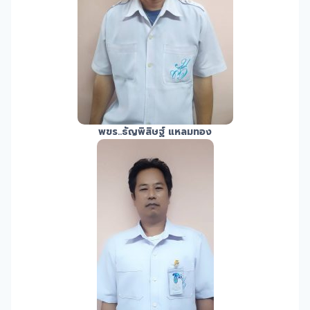
พขร.
.ธัญพิสิษฐ์ แหลมทอง