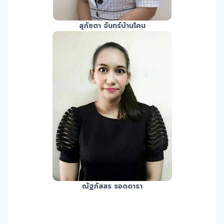
สุภัชตา จันทร์บ้านโคน
ณัฐภัสสร รอดดารา