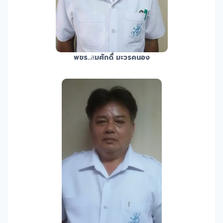
พขร.
.
ส
มศักดิ์ มะวรคนอง