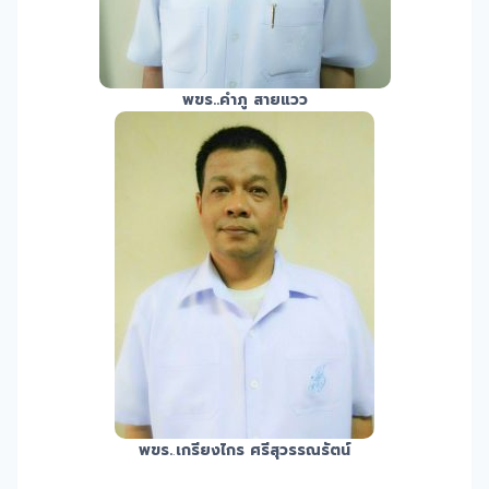
พขร.
.คำภู สายแวว
พขร.
.
เกรียงไกร ศรีสุวรรณรัตน์