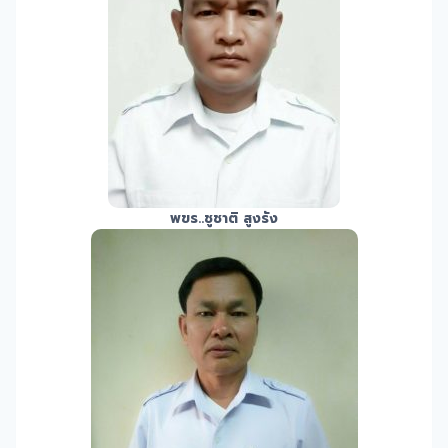
พขร.
.ชูชาติ สูงรัง