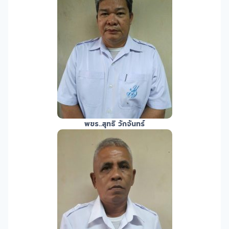
พขร.
.สุทธิ วักจันทร์