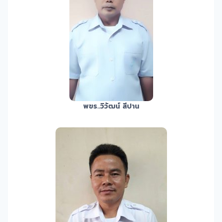
พขร.
.วิวัฒน์ สีปาน