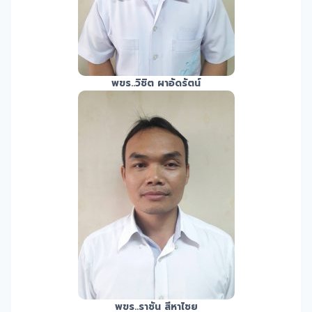
พขร.
.วิชิต ผาอัดรัตน์
พขร.
.ราชัน สีหาไชย