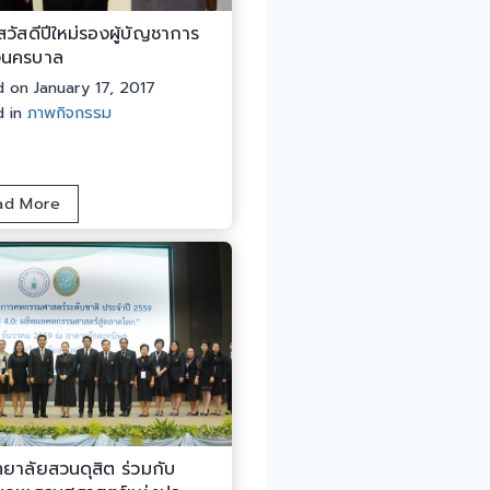
วัสดีปีใหม่รองผู้บัญชาการ
จนครบาล
d on
January 17, 2017
d in
ภาพกิจกรรม
ม
ad More
ส
ด
.
ส
วั
ส
ดี
ปี
ใ
ห
ทยาลัยสวนดุสิต ร่วมกับ
ม่