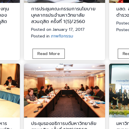
งทุน
การประชุมคณะกรรมการนโยบาย
มสด. ส
์ของ
บุคลากรประจำมหาวิทยาลัย
ตำรว
สิต
สวนดุสิต ครั้งที่ 1(5)/2560
Poste
Posted on
January 17, 2017
Poste
Posted in
ภาพกิจกรรม
ก
Read More
Re
า
ร
ป
ร
ะ
ชุ
ม
ค
ณ
ะ
หาร
ประชุมรองอธิการบดีมหาวิทยาลัย
มหาวิ
ก