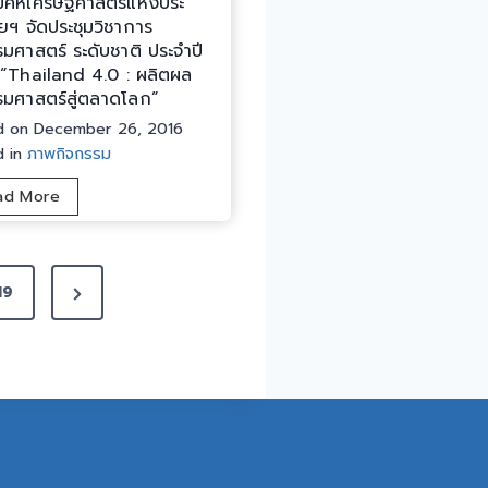
คหเศรษฐศาสตร์แห่งประ
ร
ยฯ จัดประชุมวิชาการ
อ
มศาสตร์ ระดับชาติ ประจำปี
ง
“Thailand 4.0 : ผลิตผล
ผู้
มศาสตร์สู่ตลาดโลก”
บั
d on
December 26, 2016
ญ
d in
ภาพกิจกรรม
ช
า
ม
ad More
ก
ห
า
า
ร
วิ
ตำ
N
19
ท
ร
ย
e
ว
า
x
จ
ลั
น
t
ย
ค
ส
P
ร
ว
a
บ
น