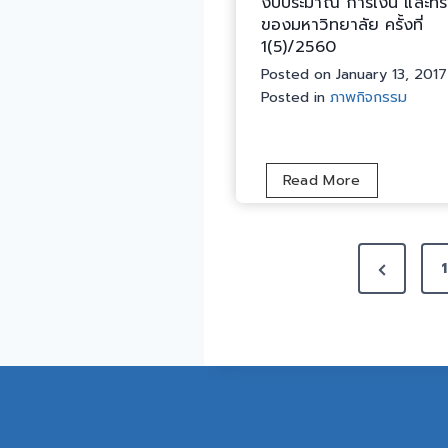
งบประมาณ การเงิน และทรั
ร
ของมหาวิทยาลัย ครั้งที่
ร
1(5)/2560
ม
Posted on
January 13, 2017
ก
Posted in
ภาพกิจกรรม
า
ร
ก
อ
ก
Read More
ง
า
ทุ
ร
น
P
ป
ส
P
1
ร
วั
o
ะ
r
ส
ชุ
e
s
ดิ
ม
ก
v
ค
t
า
ณ
i
ร
ะ
s
o
แ
ก