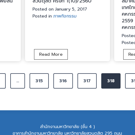
พย์สิน
สวนดุสิต ครั้งที่ 1(10)/2560
สมาคม
ร
เทศไท
Posted on
January 5, 2017
ร
คหกรร
Posted in
ภาพกิจกรรม
ม
2559 
ก
คหกรร
า
Poste
ร
Poste
น
โ
ป
Read More
Re
ย
ร
บ
ะ
า
ชุ
ย
…
315
316
317
318
3
ม
บุ
ร
ค
อ
ล
ง
า
อ
ก
ธิ
ร
ก
สำนักงานมหาวิทยาลัย (ชั้น 4 )
ป
า
อาคารสำนักงานมหาวิทยาลัย มหาวิทยาลัยสวนดุสิต 295 ถนน