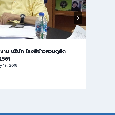
าน บริษัท โรงสีข้าวสวนดุสิต
การ
/2561
มสด.
ly 19, 2018
By
Da