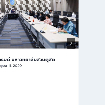
การบดี มหาวิทยาลัยสวนดุสิต
สำนั
gust 11, 2020
ภายใ
ที่1
By
Da