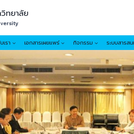
วิทยาลัย
iversity
กับเรา
เอกสารเผยแพร่
กิจกรรม
ระบบสารสน