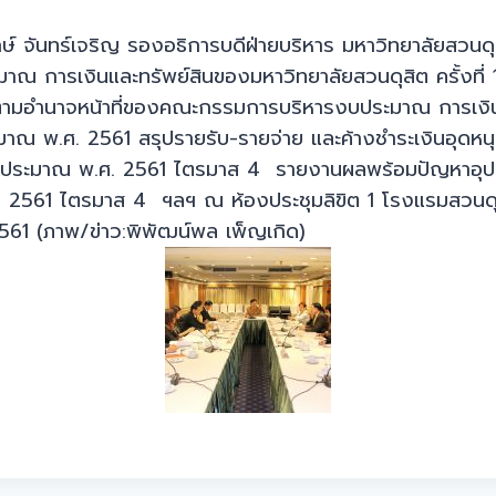
ักษ์ จันทร์เจริญ รองอธิการบดีฝ่ายบริหาร มหาวิทยาลัยสวนด
 การเงินและทรัพย์สินของมหาวิทยาลัยสวนดุสิต ครั้งที่
นตามอำนาจหน้าที่ของคณะกรรมการบริหารงบประมาณ การเงิ
าณ พ.ศ. 2561 สรุปรายรับ-รายจ่าย และค้างชำระเงินอุดหนุน
ปีงบประมาณ พ.ศ. 2561 ไตรมาส 4 รายงานผลพร้อมปัญหาอุ
. 2561 ไตรมาส 4 ฯลฯ ณ ห้องประชุมลิขิต 1 โรงแรมสวนดุ
2561 (ภาพ/ข่าว:พิพัฒน์พล เพ็ญเกิด)