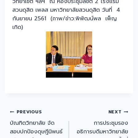
วิทยาเขต ฯลฯ ณ ห้องประชุมลิขิต 2 โรงแรม
สวนดุสิต เพลส มหาวิทยาลัยสวนดุสิต วันที่ 4
กันยายน 2561 (ภาพ/ข่าว:พิพัฒน์พล เพ็ญ
เกิด)
Post
PREVIOUS
NEXT
บัณฑิตวิทยาลัย จัด
การประชุมรอง
navigation
สอบปกป้องดุษฎีนิพนธ์
อธิการบดีมหาวิทยาลัย