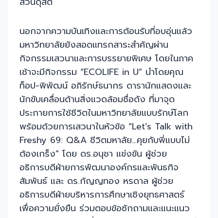
สวนดุสิต
นอกจากความบันเทิงและการต้อนรับที่อบอุ่นแล้ว
มหาวิทยาลัยยังสอดแทรกสาระสำคัญผ่าน
กิจกรรมเสวนาและการบรรยายพิเศษ โดยในภาค
เช้าจะมีกิจกรรม “ECOLIFE in U” นำโดยคุณ
ท็อป-พิพัฒน์ อภิรักษ์ธนากร ดารานักแสดงและ
นักขับเคลื่อนด้านสิ่งแวดล้อมชื่อดัง ที่มาจุด
ประกายการใช้ชีวิตในมหาวิทยาลัยแบบรักษ์โลก
พร้อมด้วยการเสวนาในหัวข้อ “Let’s Talk with
Freshy 69: Q&A ชีวิตมหาลัย…คุยกับพี่แบบไม่
ต้องเกร็ง” โดย ดร.อนุชา แข่งขัน ผู้ช่วย
อธิการบดีฝ่ายการพัฒนาองค์กรและพันธกิจ
สัมพันธ์ และ ดร.กัญญทอง หรดาล ผู้ช่วย
อธิการบดีฝ่ายบริหารการศึกษาเชิงยุทธศาสตร์
เพื่อความยั่งยืน ร่วมตอบข้อซักถามและแนะแนว