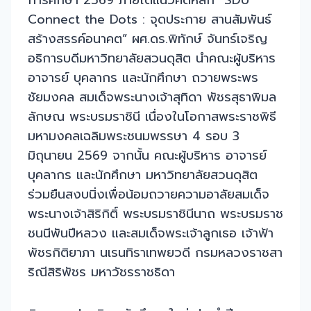
การศึกษา 2569 ภายใต้แนวคิดหลัก “SDU
Connect the Dots : จุดประกาย สานสัมพันธ์
สร้างสรรค์อนาคต” ผศ.ดร.พิทักษ์ จันทร์เจริญ
อธิการบดีมหาวิทยาลัยสวนดุสิต นำคณะผู้บริหาร
อาจารย์ บุคลากร และนักศึกษา ถวายพระพร
ชัยมงคล สมเด็จพระนางเจ้าสุทิดา พัชรสุธาพิมล
ลักษณ พระบรมราชินี เนื่องในโอกาสพระราชพิธี
มหามงคลเฉลิมพระชนมพรรษา 4 รอบ 3
มิถุนายน 2569 จากนั้น คณะผู้บริหาร อาจารย์
บุคลากร และนักศึกษา มหาวิทยาลัยสวนดุสิต
ร่วมยืนสงบนิ่งเพื่อน้อมถวายความอาลัยสมเด็จ
พระนางเจ้าสิริกิติ์ พระบรมราชินีนาถ พระบรมราช
ชนนีพันปีหลวง และสมเด็จพระเจ้าลูกเธอ เจ้าฟ้า
พัชรกิติยาภา นเรนทิราเทพยวดี กรมหลวงราชสา
ริณีสิริพัชร มหาวัชรราชธิดา