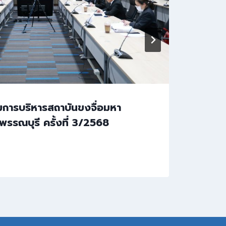
การบริหารสถาบันขงจื่อมหา
ประช
ุพรรณบุรี ครั้งที่ 3/2568
พนัก
ประ
By
Dat